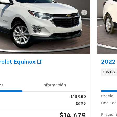
Foto siguiente
olet Equinox LT
2022 
106,152
os
Información
Precio
$13,980
Doc Fee
$699
$14,679
Precio f