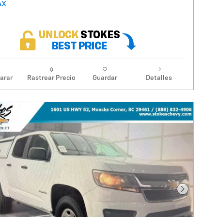
arar
Rastrear Precio
Guardar
Detalles
Foto sigu