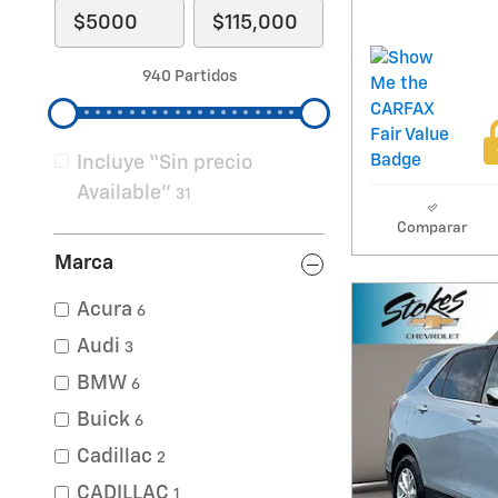
940 Partidos
Incluye “Sin precio
Available”
31
Comparar
Marca
Acura
6
Audi
3
BMW
6
Buick
6
Cadillac
2
CADILLAC
1