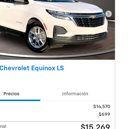
Foto sigu
Chevrolet Equinox LS
Precios
Información
$14,570
$699
$15,269
inal