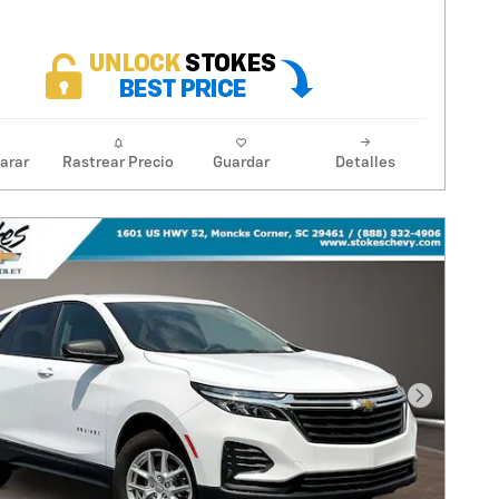
arar
Rastrear Precio
Guardar
Detalles
Foto sigu