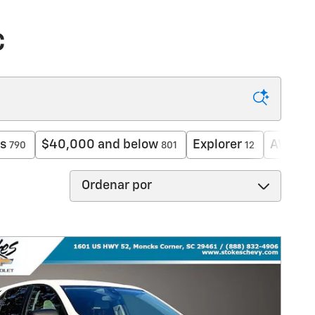
C
s
$40,000 and below
Explorer
AWD
790
801
12
49
Ordenar por