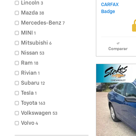
Lincoln
3
Mazda
38
Mercedes-Benz
7
MINI
1
Mitsubishi
6
Comparar
Nissan
53
Ram
18
Rivian
1
Subaru
12
Tesla
1
Toyota
163
Volkswagen
53
Volvo
4