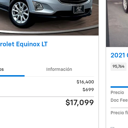
olet Equinox LT
2021 
95,764
os
Información
$16,400
$699
Precio
Doc Fee
$17,099
Precio f