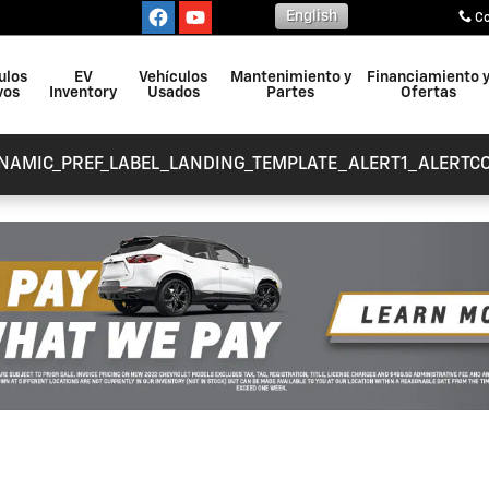
English
C
ulos
EV
Vehículos
Mantenimiento y
Financiamiento 
vos
Inventory
Usados
Partes
Ofertas
NAMIC_PREF_LABEL_LANDING_TEMPLATE_ALERT1_ALERTC