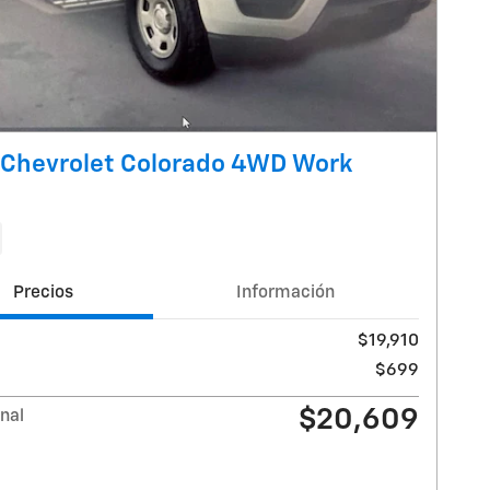
Chevrolet Colorado 4WD Work
Precios
Información
$19,910
$699
$20,609
inal