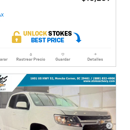
arar
Rastrear Precio
Guardar
Detalles
Foto sigu