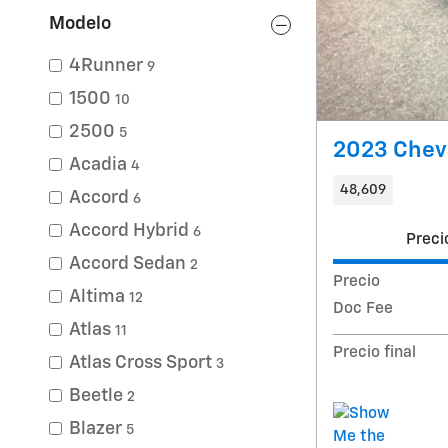
Modelo
4Runner
9
1500
10
2500
5
2023 Chevr
Acadia
4
48,609
Accord
6
Accord Hybrid
6
Preci
Accord Sedan
2
Precio
Altima
12
Doc Fee
Atlas
11
Precio final
Atlas Cross Sport
3
Beetle
2
Blazer
5