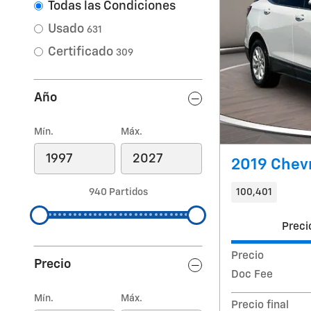
Todas las Condiciones
Usado
631
Certificado
309
Año
Mín.
Máx.
2019 Chevr
100,401
940 Partidos
Preci
Precio
Precio
Doc Fee
Mín.
Máx.
Precio final