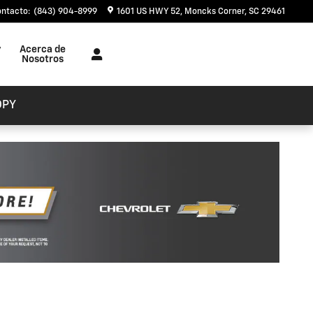
ontacto
:
(843) 904-8999
1601 US HWY 52
Moncks Corner
,
SC
29461
y
Acerca de
Nosotros
OPY