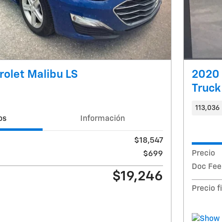
olet Malibu LS
2020 
Truck
113,036
os
Información
$18,547
Precio
$699
Doc Fee
$19,246
Precio f